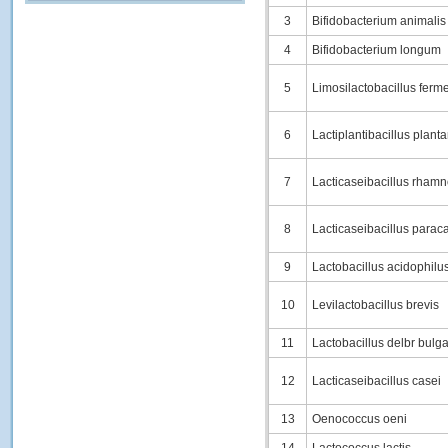
3
Bifidobacterium animalis 
4
Bifidobacterium longum
5
Limosilactobacillus fer
6
Lactiplantibacillus plant
7
Lacticaseibacillus rham
8
Lacticaseibacillus parac
9
Lactobacillus acidophilu
10
Levilactobacillus brevis
11
Lactobacillus delbr bulga
12
Lacticaseibacillus casei
13
Oenococcus oeni