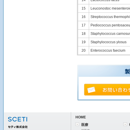
14
Lactococcus lactis
15
Leuconostoc mesenteroi
16
Streptococcus thermophi
17
Pediococcus pentosace
18
Staphylococcus carnosu
19
Staphylococcus ylosus
20
Enterococcus faecium
製
HOME
医療