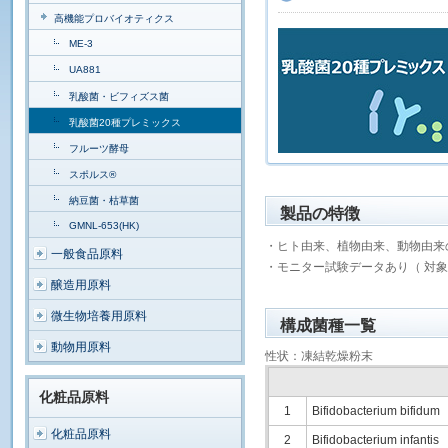
高機能プロバイオティクス
ME-3
UA881
乳酸菌・ビフィズス菌
乳酸菌20種プレミックス
フルーツ酵母
スポルス®
納豆菌・枯草菌
製品の特徴
GMNL-653(HK)
・ヒト由来、植物由来、動物由来
一般食品原料
・モニター試験データあり（ 対象者 10
醸造用原料
微生物培養用原料
構成菌種一覧
動物用原料
性状：凍結乾燥粉末
化粧品原料
1
Bifidobacterium bifidum
化粧品原料
2
Bifidobacterium infantis