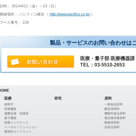
日時： 2014/4/11（金）～13（日）
開催場所： パシフィコ横浜 （
http://www.pacifico.co.jp/
）
ブース番号： 228
製品・サービスのお問い合わせは
医療・量子部 医療機器課
TEL：03-5510-2653
HOME
医療
研究
原料
核医学
一般食品原料
医療機器
醸造用原料
滅菌設備・加速器
機能性食品原料
量子機器
微生物培養原料
医療メンテナンス
動物用原料
トータルソリューション
化粧品原料
透明性ガイドライン